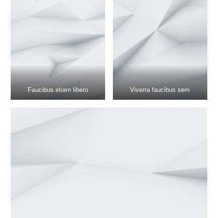
Faucibus etiam libero
Viverra faucibus sem