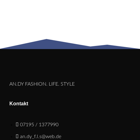
AN.DY FASHION. LIFE. STYLE
Kontakt
07195 / 1377990
an.dy_f.l.s@web.de